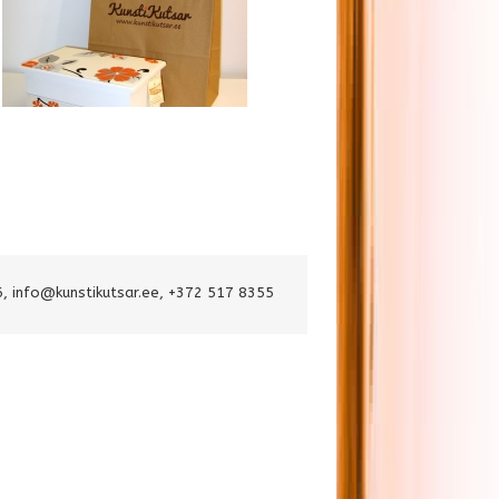
6,
info@kunstikutsar.ee
, +372 517 8355