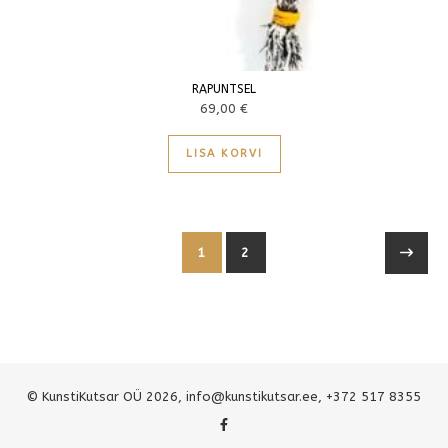
RAPUNTSEL
69,00
€
LISA KORVI
1
2
© KunstiKutsar OÜ 2026,
info@kunstikutsar.ee
, +372 517 8355