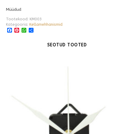
Müüdud
Tootekood:
KM003
Kategooria:
Kellamehhanismid
Facebook
Pinterest
WhatsApp
Share
SEOTUD TOOTED