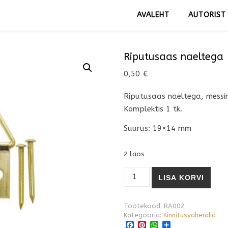
AVALEHT
AUTORIST
Riputusaas naeltega
0,50
€
Riputusaas naeltega, messi
Komplektis 1 tk.
Suurus: 19×14 mm
2 laos
Riputusaas naeltega kogus
LISA KORVI
Tootekood:
RA002
Kategooria:
Kinnitusvahendid
Facebook
Pinterest
WhatsApp
Share