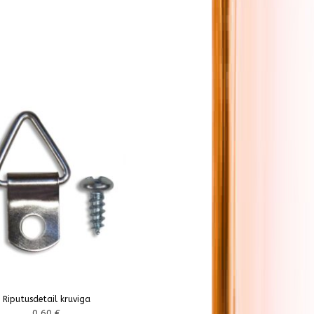
Riputusdetail kruviga
0,60
€