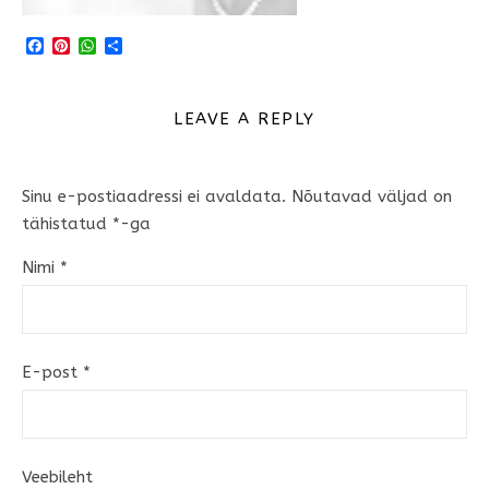
Facebook
Pinterest
WhatsApp
Share
LEAVE A REPLY
Sinu e-postiaadressi ei avaldata.
Nõutavad väljad on
tähistatud
*
-ga
Nimi
*
E-post
*
Veebileht